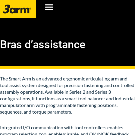
Bras d’assistance
The Smart Arm is an advanced ergonomic articulating arm and
tool assist system designed for precision fastening and controlled
assembly operations. Available in Series 2 and Series 3
configurations, it functions as a smart tool balancer and industrial
manipulator arm with programmable fastening positions,
sequences, and torque parameters.
Integrated I/O communication with tool controllers enables
program selection, tool enable/disable, and OK/NOK feedback.