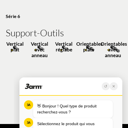
Série 6
Support-Outils
Vertical
Vertical
Vertical
Orientables
Orientables
plat
avec
réglabe
plats
avec
anneau
anneau