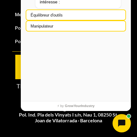
Mentions Légales
Politique en matière de cookies
Politique Qualité
TECNOSPIRO MACHINE TOOL, S.L.U.
3ARM® - ROSCAMAT®
+34 938 764 359
3arm@3arm.net
Pol. Ind. Pla dels Vinyats I s/n, Nau 1, 08250 St.
Joan de Vilatorrada · Barcelona