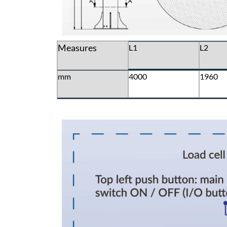
Measures
L1
L2
mm
4000
1960