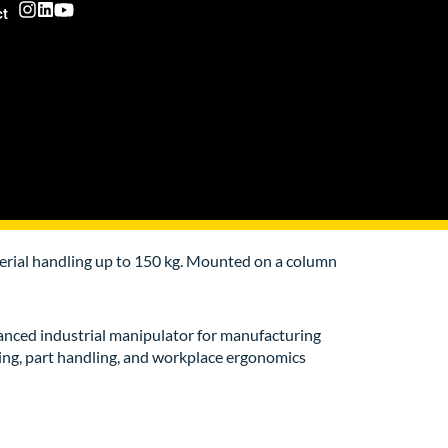
ct
erial handling up to 150 kg. Mounted on a column
vanced industrial manipulator for manufacturing
fting, part handling, and workplace ergonomics