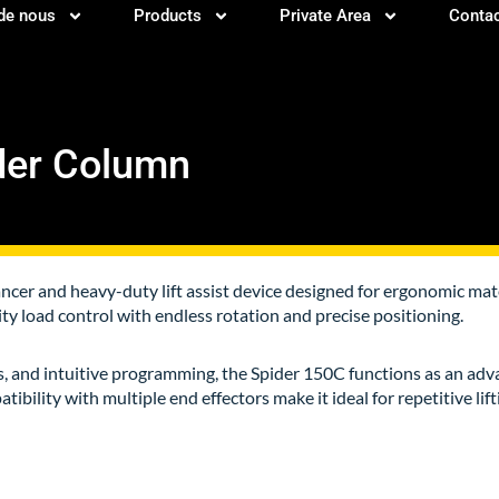
de nous
Products
Private Area
Conta
der Column
cer and heavy-duty lift assist device designed for ergonomic mat
ity load control with endless rotation and precise positioning.
eds, and intuitive programming, the Spider 150C functions as an ad
bility with multiple end effectors make it ideal for repetitive li