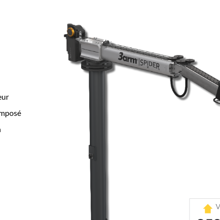
eur
composé
n