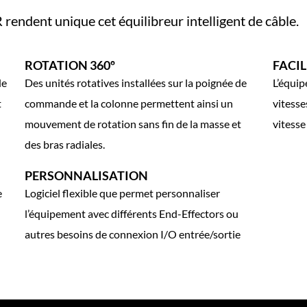
endent unique cet équilibreur intelligent de câble.
ROTATION 360º
FACI
de
Des unités rotatives installées sur la poignée de
L’équip
t
commande et la colonne permettent ainsi un
vitesse
mouvement de rotation sans fin de la masse et
vitesse
des bras radiales.
PERSONNALISATION
e
Logiciel flexible que permet personnaliser
l’équipement avec différents End-Effectors ou
autres besoins de connexion I/O entrée/sortie